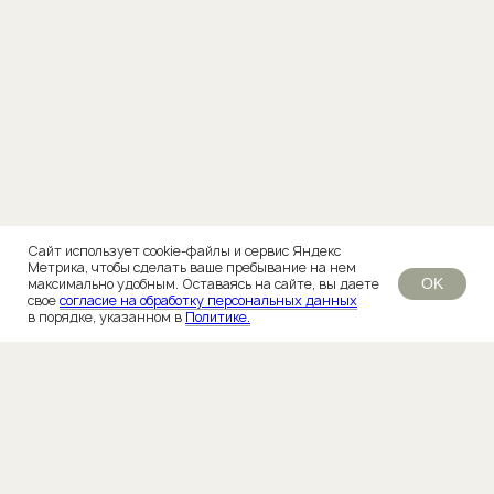
Врачи
Ботулинотерапия
Блог
Коллагеновая стимуляция
Вакансии
Мезотерапия
О нас
Плазмотерапия
Впечатления
Биоревитализация
Контакты
Скульптурная пластика
Корпоративным
Контурная пластика
клиентам
Правовая
информация
*
Сайт использует cookie-файлы и сервис Яндекс
Метрика, чтобы сделать ваше пребывание на нем
максимально удобным. Оставаясь на сайте, вы даете
OK
свое
согласие на обработку персональных данных
в порядке, указанном в
Политике.
Аппаратная
Трихология
косметология
Консультаций трихолога
Мезотерапия
Циклосфера лица
Плазмотерапия
Циклосфера
Фототерапия
Фотодинамическая
терапия
Микроигольчатый РФ
лифтинг Vivace
Эстетическая
Микроигольчатый РФ
косметология