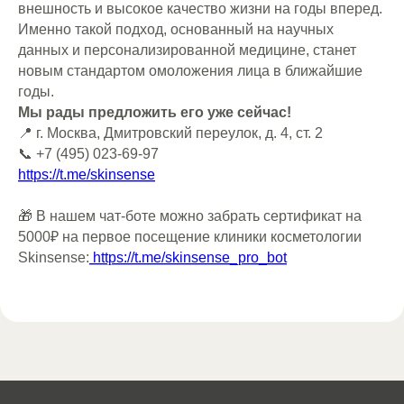
внешность и высокое качество жизни на годы вперед.
Именно такой подход, основанный на научных
+7 (495) 023 69 97
данных и персонализированной медицине, станет
новым стандартом омоложения лица в ближайшие
годы.
Мы рады предложить его уже сейчас!
📍 г. Москва, Дмитровский переулок, д. 4, ст. 2
📞 +7 (495) 023-69-97
Навигация
Инъекционная
https://t.me/skinsense
Процедуры
косметология
Врачи
Ботулинотерапия
Блог
Коллагеновая стимуляция
🎁 В нашем чат-боте можно забрать сертификат на
Вакансии
Мезотерапия
5000₽ на первое посещение клиники косметологии
О нас
Плазмотерапия
Впечатления
Биоревитализация
Skinsense:
https://t.me/skinsense_pro_bot
Контакты
Скульптурная пластика
Корпоративным
Контурная пластика
клиентам
Правовая
информация
*