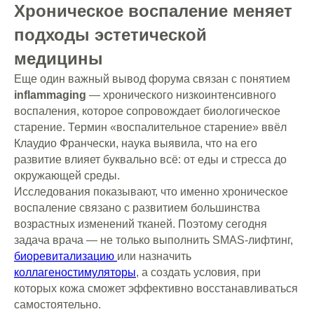
Хроническое воспаление меняет
Введите номер телефона, привязанный к WhatsApp, чтобы
участвовать в розыгрыше! Бонусы действуют только
подходы эстетической
на первое посещение клиники
медицины
Крутите колесо!
Еще один важный вывод форума связан с понятием
inflammaging
— хронического низкоинтенсивного
воспаления, которое сопровождает биологическое
старение. Термин «воспалительное старение» ввёл
+7
Клаудио Франчески, наука выявила, что на его
развитие влияет буквально всё: от еды и стресса до
Я даю
согласие на обработку Персональных данных
окружающей среды.
и подтверждаю ознакомление
с Политикой обработки
персональных данных
Исследования показывают, что именно хроническое
воспаление связано с развитием большинства
Я даю
согласие
на направление мне информационных и
рекламных сообщений
возрастных изменений тканей. Поэтому сегодня
задача врача — не только выполнить SMAS-лифтинг,
Отправить
биоревитализацию
или назначить
Крутить
коллагеностимуляторы
, а создать условия, при
которых кожа сможет эффективно восстанавливаться
самостоятельно.