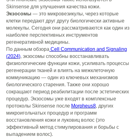
Skinsense для улучшения качества кожи.
Экзосомы
— это микровезикулы, через которые
клетки передают друг другу биологически активные
молекулы. Сегодня они рассматриваются как один из
наиболее перспективных инструментов
регенеративной медицины.
По данным обзора
Cell Communication and Signaling
(2024)
, экзосомы способны восстанавливать
физиологические функции кожи, усиливать процессы
регенерации тканей и влиять на межклеточную
коммуникацию — один из ключевых механизмов
биологического старения. Также они хорошо
сокращают период реабилитации после эстетических
процедур. Экзосомы уже входят в комплексные
протоколы Skinsense после
Morpheus8
, других
микроигольчатых процедур и программ
восстановления кожи и луковиц волос (это
эффективный метод стимулирования и борьбы с
Дарим бонусы клиентам
выпадением волос).