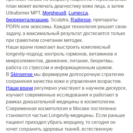
план может включать диагностику кожи лица, а затем
Ultraformer MPT,
Morpheus8
,
Lumecca
,
биоревитализацию
, Sculptra,
Radiesse
, препараты
PDRN или экзосомы. Каждая технология решает свою
задачу, а максимальный результат достигается только
при грамотном сочетании методик.
Наши врачи помогают выстроить комплексный
longevity-подход: контроль гормонов, витаминов и
микроэлементов, движение, питание, биоритмы,
работа со стрессом и информационным шумом.
В
Skinsense
мы формируем долгосрочную стратегию
Skinsense —
сохранения качества кожи и управления возрастом.
помогаем вам
Наши врачи
регулярно участвуют в научном дискурсе,
изучают современные исследования и работают в
исполнить мечту
рамках доказательной медицины в косметологии.
Современная косметология в Москве постепенно
становится частью Longevity-медицины. Если раньше
Москва
пациент приходил убрать морщину, то сегодня он
Дмитровский переулок, 4с2
хочет сохранить здоровье тканей, естественную
Как добраться?