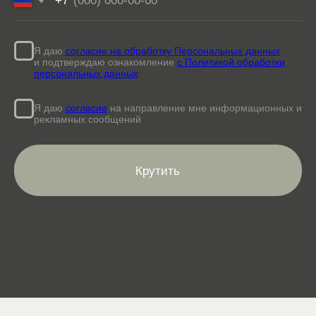
ООО «СКИНСЕНС»
Лицензия ЛОЛЩ124141
ИНН 9722041595
Политика конфиденциальности
Все права защищены
Согласие на обработку персональных данных
Информация носит ознакомительный характер. Время, указанное на сайте, является
ориентировочным, с учетом общего времени пребывания в клинике. Более
подробную и точную информацию уточняйте у администраторов