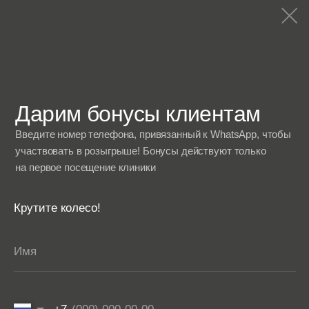
Аппаратная
Трихология
косметология
Консультаций трихолога
Мезотерапия
Циклосфера лица
Плазмотерапия
Циклосфера
Фототерапия
Фотодинамическая
терапия
Микроигольчатый РФ
лифтинг Vivace
Эстетическая
Микроигольчатый РФ
косметология
лифтинг Morpheus 8
Консультация врача-
Микротоквая терапия
косметолога
Пилинги
Уходы и чистки
* Принадлежит компании Meta Platforms Inc., которая
запрещена на территории РФ
Фотографии сотрудников и клиентов, размещённые на сайте
skinsense.pro, опубликованы на основании полученных
согласий на использование изображений и распространение
персональных данных