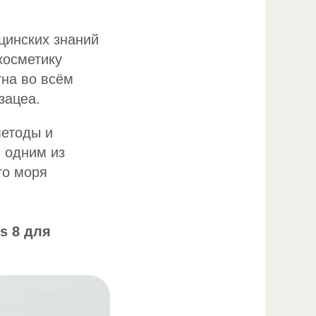
цинских знаний
косметику
на во всём
зацеа.
методы и
 одним из
го моря
s 8 для