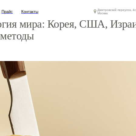
Дмитровский переулок, 4с
Прайс
Контакты
Москва
гия мира: Корея, США, Израи
 методы