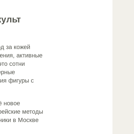
культ
д за кожей
ения, активные
это сотни
ерные
ия фигуры с
ё новое
орейские методы
ники в Москве