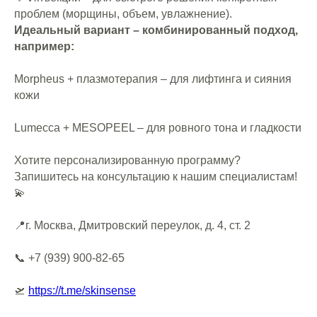
проблем (морщины, объем, увлажнение).
Навигация
Инъекционная
Процедуры
косметология
Идеальный вариант – комбинированный подход,
Врачи
Ботулинотерапия
например:
Блог
Коллагеновая стимуляция
Вакансии
Мезотерапия
О нас
Плазмотерапия
Morpheus + плазмотерапия – для лифтинга и сияния
Впечатления
Биоревитализация
Контакты
Скульптурная пластика
кожи
Корпоративным
Контурная пластика
клиентам
Правовая
Lumecca + MESOPEEL – для ровного тона и гладкости
информация
*
Хотите персонализированную программу?
Запишитесь на консультацию к нашим специалистам!
💫
📍г. Москва, Дмитровский переулок, д. 4, ст. 2
Аппаратная
Трихология
косметология
Консультаций трихолога
📞 +7 (939) 900-82-65
Мезотерапия
Циклосфера лица
Плазмотерапия
Циклосфера
Фототерапия
🛫
https://t.me/skinsense
Фотодинамическая
терапия
Микроигольчатый РФ