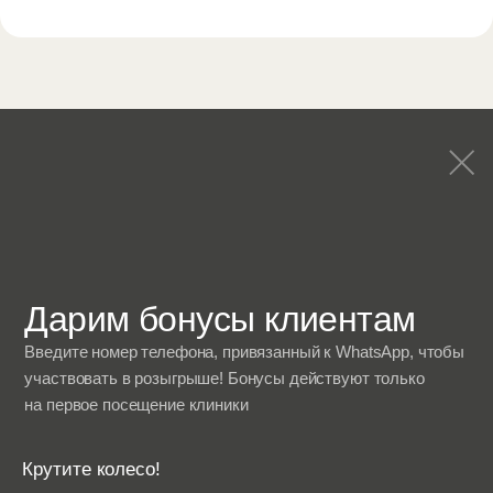
лифтинг Vivace
Эстетическая
Микроигольчатый РФ
косметология
лифтинг Morpheus 8
Консультация врача-
Микротоквая терапия
косметолога
Пилинги
Уходы и чистки
* Принадлежит компании Meta Platforms Inc., которая
запрещена на территории РФ
Фотографии сотрудников и клиентов, размещённые на сайте
skinsense.pro, опубликованы на основании полученных
согласий на использование изображений и распространение
персональных данных
ООО «СКИНСЕНС»
Лицензия ЛОЛЩ124141
ИНН 9722041595
Политика конфиденциальности
Все права защищены
Согласие на обработку персональных данных
Информация носит ознакомительный характер. Время, указанное на сайте, является
ориентировочным, с учетом общего времени пребывания в клинике. Более
подробную и точную информацию уточняйте у администраторов