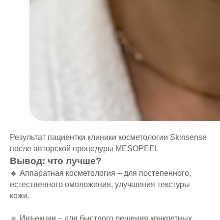
Skinsense —
помогаем вам
исполнить мечту
Москва
Дмитровский переулок, 4с2
Как добраться?
Результат пациентки клиники косметологии Skinsense
после авторской процедуры MESOPEEL
+7 (495) 023 69 97
Вывод: что лучше?
🔸 Аппаратная косметология – для постепенного,
естественного омоложения, улучшения текстуры
кожи.
🔸 Инъекции – для быстрого решения конкретных