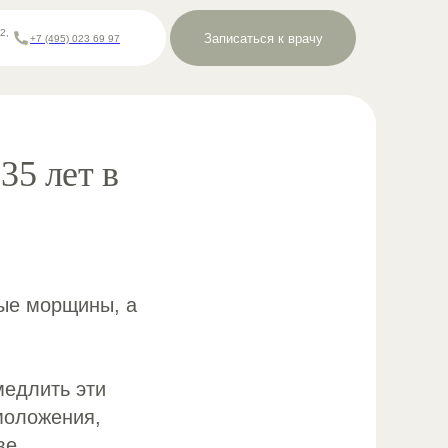
2,
Записаться к врачу
+7 (495) 023 69 97
35 лет в
вые морщины, а
медлить эти
моложения,
ве.