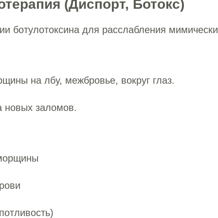
отерапия (Диспорт, Ботокс)
ции ботулотоксина для расслабления мимическ
рщины на лбу, межбровье, вокруг глаз.
а новых заломов.
 морщины
рови
(потливость)