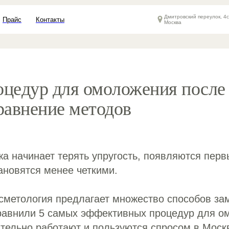
Дмитровский переулок, 4с
Прайс
Контакты
Москва
цедур для омоложения после 
равнение методов
жа начинает терять упругость, появляются пер
ановятся менее четкими.
сметология предлагает множество способов за
равнили 5 самых эффективных процедур для о
тельно работают и пользуются спросом в Моск