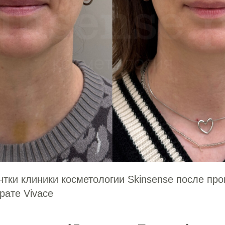
нтки клиники косметологии Skinsense после пр
рате Vivace