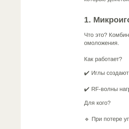
1. Микрои
Что это? Комбин
омоложения.
Как работает?
✔️ Иглы создают
✔️ RF-волны наг
Для кого?
🔹 При потере у