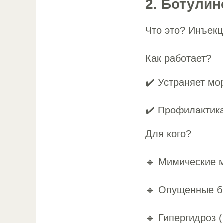
2. Ботулин
Что это? Инъек
Как работает?
✔️ Устраняет мо
✔️ Профилактик
Для кого?
🔹 Мимические
🔹 Опущенные б
🔹 Гипергидроз 